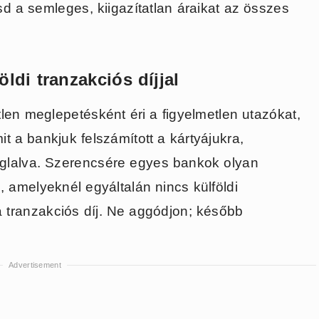
sd a semleges, kiigazítatlan áraikat az összes
öldi tranzakciós díjjal
len meglepetésként éri a figyelmetlen utazókat,
mit a bankjuk felszámított a kártyájukra,
oglalva. Szerencsére egyes bankok olyan
i, amelyeknél egyáltalán nincs külföldi
ulla tranzakciós díj. Ne aggódjon; később