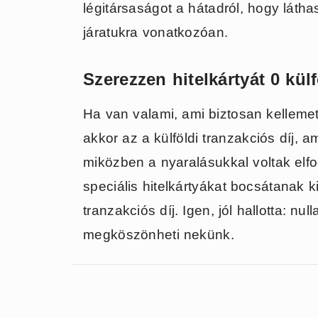
légitársaságot a hátadról, hogy látha
járatukra vonatkozóan.
Szerezzen hitelkártyát 0 külf
Ha van valami, ami biztosan kellemet
akkor az a külföldi tranzakciós díj, a
miközben a nyaralásukkal voltak elf
speciális hitelkártyákat bocsátanak k
tranzakciós díj. Igen, jól hallotta: n
megköszönheti nekünk.