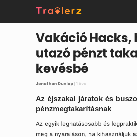
Vakáció Hacks, 
utazó pénzt taka
kevésbé
Jonathan Dunlap
| 1 éve
Az éjszakai járatok és busz
pénzmegtakarításnak
Az egyik leghatásosabb és legprakti
meg a nyaraláson, ha kihasználjuk az