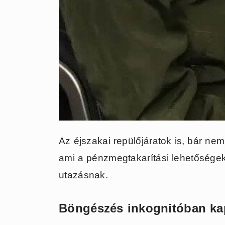
Az éjszakai repülőjáratok is, bár ne
ami a pénzmegtakarítási lehetőségeke
utazásnak.
Böngészés inkognitóban ka