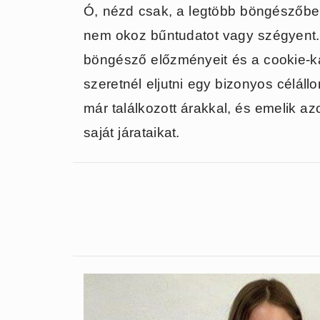
Ó, nézd csak, a legtöbb böngészőben
nem okoz bűntudatot vagy szégyent. 
böngésző előzményeit és a cookie-ka
szeretnél eljutni egy bizonyos célál
már találkozott árakkal, és emelik azo
saját járataikat.