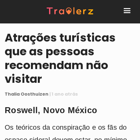
Atrações turísticas
que as pessoas
recomendam não
visitar
Thalia Oosthuizen
| 1 ano atrás
Roswell, Novo México
Os teóricos da conspiração e os fãs do
espaço sideral devem estar, no mínimo,