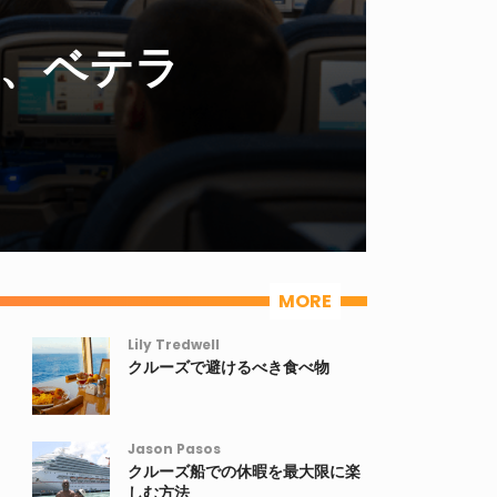
様子を語る
MORE
Lily Tredwell
クルーズで避けるべき食べ物
Jason Pasos
クルーズ船での休暇を最大限に楽
しむ方法