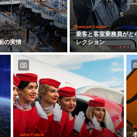
Samuel Ceisler
乗客と客室乗務員がと
船の実情
レクション
St
John Travis