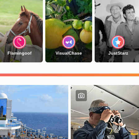
Flamingoof
VisualChase
JustStarz