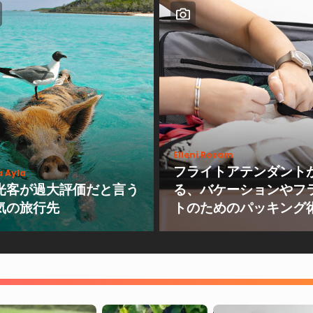
Elleni Rozam
フライトアテンダント
a Ayla
光客が過大評価だと言う
る、バケーションやフ
気の旅行先
トのためのパッキング