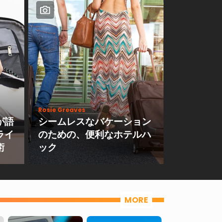
Rosie Greaves
が語
シームレスなバケーション
ライ
のための、便利なホテルハ
術
ック
MORE