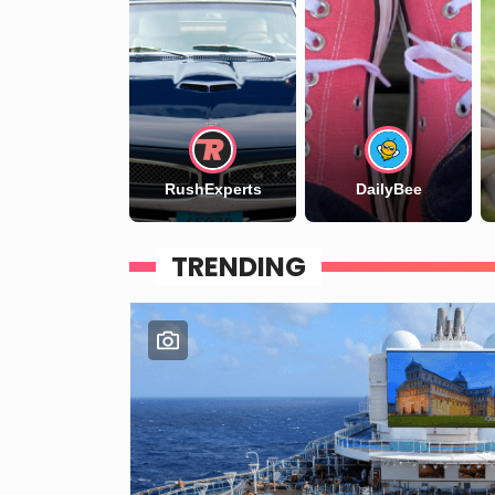
RushExperts
DailyBee
TRENDING